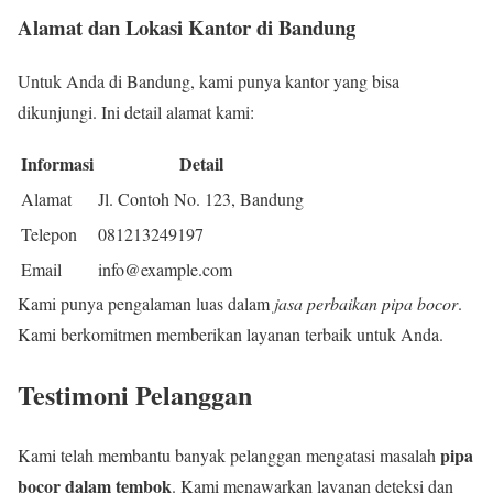
Alamat dan Lokasi Kantor di Bandung
Untuk Anda di Bandung, kami punya kantor yang bisa
dikunjungi. Ini detail alamat kami:
Informasi
Detail
Alamat
Jl. Contoh No. 123, Bandung
Telepon
081213249197
Email
info@example.com
Kami punya pengalaman luas dalam
jasa perbaikan pipa bocor
.
Kami berkomitmen memberikan layanan terbaik untuk Anda.
Testimoni Pelanggan
pipa
Kami telah membantu banyak pelanggan mengatasi masalah
bocor dalam tembok
. Kami menawarkan layanan deteksi dan