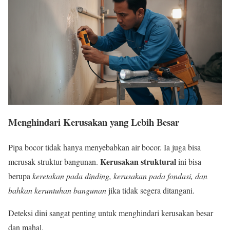
Menghindari Kerusakan yang Lebih Besar
Pipa bocor tidak hanya menyebabkan air bocor. Ia juga bisa
Kerusakan struktural
merusak struktur bangunan.
ini bisa
berupa
keretakan pada dinding, kerusakan pada fondasi, dan
bahkan keruntuhan bangunan
jika tidak segera ditangani.
Deteksi dini sangat penting untuk menghindari kerusakan besar
dan mahal.