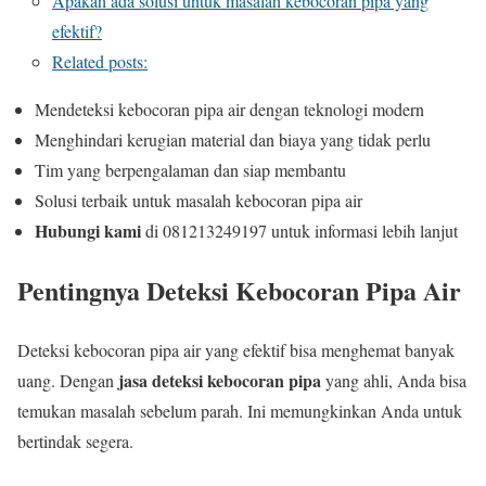
Apakah ada solusi untuk masalah kebocoran pipa yang
efektif?
Related posts:
Mendeteksi kebocoran pipa air dengan teknologi modern
Menghindari kerugian material dan biaya yang tidak perlu
Tim yang berpengalaman dan siap membantu
Solusi terbaik untuk masalah kebocoran pipa air
Hubungi kami
di 081213249197 untuk informasi lebih lanjut
Pentingnya Deteksi Kebocoran Pipa Air
Deteksi kebocoran pipa air yang efektif bisa menghemat banyak
jasa deteksi kebocoran pipa
uang. Dengan
yang ahli, Anda bisa
temukan masalah sebelum parah. Ini memungkinkan Anda untuk
bertindak segera.