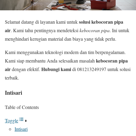
solusi kebocoran pipa
Selamat datang di layanan kami untuk
air
. Kami tahu pentingnya mendeteksi
kebocoran pipa
. Ini untuk
menghindari kerugian material dan biaya yang tidak perlu.
Kami menggunakan teknologi modern dan tim berpengalaman.
kebocoran pipa
Kami siap membantu Anda selesaikan masalah
air
Hubungi kami
dengan efektif.
di 081213249197 untuk solusi
terbaik.
Intisari
Table of Contents
Toggle
Intisari