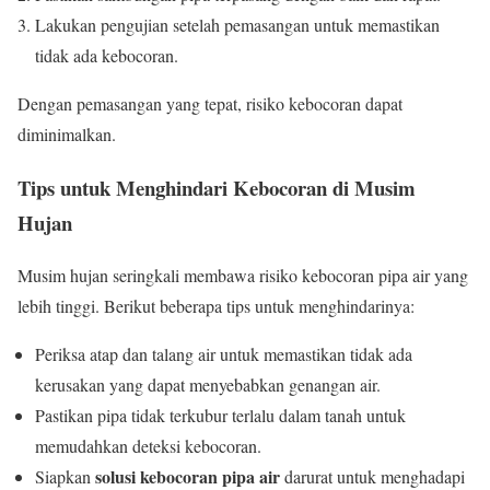
Lakukan pengujian setelah pemasangan untuk memastikan
tidak ada kebocoran.
Dengan pemasangan yang tepat, risiko kebocoran dapat
diminimalkan.
Tips untuk Menghindari Kebocoran di Musim
Hujan
Musim hujan seringkali membawa risiko kebocoran pipa air yang
lebih tinggi. Berikut beberapa tips untuk menghindarinya:
Periksa atap dan talang air untuk memastikan tidak ada
kerusakan yang dapat menyebabkan genangan air.
Pastikan pipa tidak terkubur terlalu dalam tanah untuk
memudahkan deteksi kebocoran.
solusi kebocoran pipa air
Siapkan
darurat untuk menghadapi