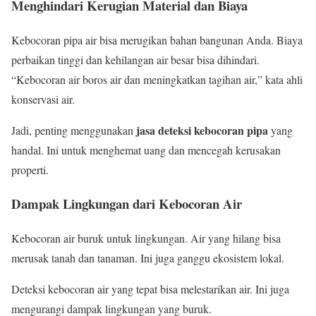
Menghindari Kerugian Material dan Biaya
Kebocoran pipa air bisa merugikan bahan bangunan Anda. Biaya
perbaikan tinggi dan kehilangan air besar bisa dihindari.
“Kebocoran air boros air dan meningkatkan tagihan air,” kata ahli
konservasi air.
jasa deteksi kebocoran pipa
Jadi, penting menggunakan
yang
handal. Ini untuk menghemat uang dan mencegah kerusakan
properti.
Dampak Lingkungan dari Kebocoran Air
Kebocoran air buruk untuk lingkungan. Air yang hilang bisa
merusak tanah dan tanaman. Ini juga ganggu ekosistem lokal.
Deteksi kebocoran air yang tepat bisa melestarikan air. Ini juga
mengurangi dampak lingkungan yang buruk.