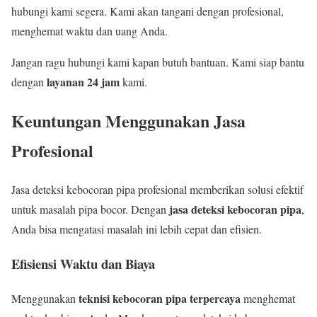
hubungi kami segera. Kami akan tangani dengan profesional,
menghemat waktu dan uang Anda.
Jangan ragu hubungi kami kapan butuh bantuan. Kami siap bantu
layanan 24 jam
dengan
kami.
Keuntungan Menggunakan Jasa
Profesional
Jasa deteksi kebocoran pipa profesional memberikan solusi efektif
jasa deteksi kebocoran pipa
untuk masalah pipa bocor. Dengan
,
Anda bisa mengatasi masalah ini lebih cepat dan efisien.
Efisiensi Waktu dan Biaya
teknisi kebocoran pipa terpercaya
Menggunakan
menghemat