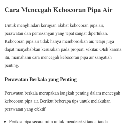
Cara Mencegah Kebocoran Pipa Air
Untuk menghindari kerugian akibat kebocoran pipa air,
perawatan dan pemasangan yang tepat sangat diperlukan.
Kebocoran pipa air tidak hanya memboroskan air, tetapi juga
dapat menyebabkan kerusakan pada properti sekitar. Oleh karena
itu, memahami cara mencegah kebocoran pipa air sangatlah
penting.
Perawatan Berkala yang Penting
Perawatan berkala merupakan langkah penting dalam mencegah
kebocoran pipa air. Berikut beberapa tips untuk melakukan
perawatan yang efektif:
Periksa pipa secara rutin untuk mendeteksi tanda-tanda