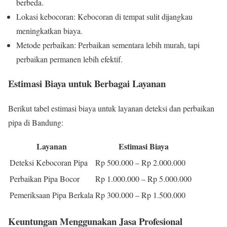
berbeda.
Lokasi kebocoran: Kebocoran di tempat sulit dijangkau
meningkatkan biaya.
Metode perbaikan: Perbaikan sementara lebih murah, tapi
perbaikan permanen lebih efektif.
Estimasi Biaya untuk Berbagai Layanan
Berikut tabel estimasi biaya untuk layanan deteksi dan perbaikan
pipa di Bandung:
Layanan
Estimasi Biaya
Deteksi Kebocoran Pipa
Rp 500.000 – Rp 2.000.000
Perbaikan Pipa Bocor
Rp 1.000.000 – Rp 5.000.000
Pemeriksaan Pipa Berkala
Rp 300.000 – Rp 1.500.000
Keuntungan Menggunakan Jasa Profesional