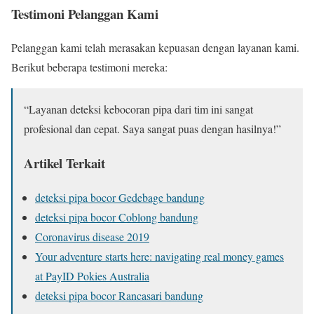
Testimoni Pelanggan Kami
Pelanggan kami telah merasakan kepuasan dengan layanan kami.
Berikut beberapa testimoni mereka:
“Layanan deteksi kebocoran pipa dari tim ini sangat
profesional dan cepat. Saya sangat puas dengan hasilnya!”
Artikel Terkait
deteksi pipa bocor Gedebage bandung
deteksi pipa bocor Coblong bandung
Coronavirus disease 2019
Your adventure starts here: navigating real money games
at PayID Pokies Australia
deteksi pipa bocor Rancasari bandung