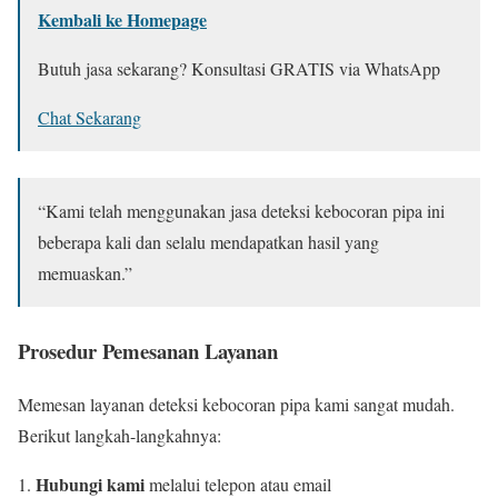
Kembali ke Homepage
Butuh jasa sekarang? Konsultasi GRATIS via WhatsApp
Chat Sekarang
“Kami telah menggunakan jasa deteksi kebocoran pipa ini
beberapa kali dan selalu mendapatkan hasil yang
memuaskan.”
Prosedur Pemesanan Layanan
Memesan layanan deteksi kebocoran pipa kami sangat mudah.
Berikut langkah-langkahnya:
Hubungi kami
melalui telepon atau email