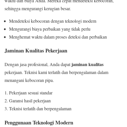
waktu dan biaya Anda. Mereka cepat mendeteksi kebocoran,
sehingga mengurangi kerugian besar.
Mendeteksi kebocoran dengan teknologi modern
Mengurangi biaya perbaikan yang tidak perlu
Menghemat waktu dalam proses deteksi dan perbaikan
Jaminan Kualitas Pekerjaan
jaminan kualitas
Dengan jasa profesional, Anda dapat
pekerjaan. Teknisi kami terlatih dan berpengalaman dalam
menangani kebocoran pipa.
Pekerjaan sesuai standar
Garansi hasil pekerjaan
Teknisi terlatih dan berpengalaman
Penggunaan Teknologi Modern