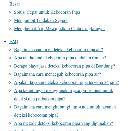
Besar
Solusi Cepat untuk Kebocoran Pipa
Mengambil Tindakan Segera
Menghemat Air, Mewujudkan Cinta Lingkungan
FAQ
Bagaimana cara mendeteksi kebocoran pipa air?
Apa tanda-tanda kebocoran pipa di dalam rumah?
Berapa biaya jasa deteksi kebocoran pipa di Bandung?
Bagaimana cara mencegah kebocoran pipa air?
Apakah layanan deteksi kebocoran pipa tersedia 24 jam?
Apa keuntungan menggunakan jasa profesional untuk
deteksi dan perbaikan pipa?
Bagaimana cara menghubungi tim Anda untuk layanan
deteksi kebocoran pipa?
Apa metode deteksi kebocoran pipa yang digunakan?