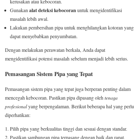
kerusakan atau kebocoran.
alat deteksi kebocoran
Gunakan
untuk mengidentifikasi
masalah lebih awal.
Lakukan pembersihan pipa untuk menghilangkan kotoran yang
dapat menyebabkan penyumbatan.
Dengan melakukan perawatan berkala, Anda dapat
mengidentifikasi potensi masalah sebelum menjadi lebih serius.
Pemasangan Sistem Pipa yang Tepat
Pemasangan sistem pipa yang tepat juga berperan penting dalam
mencegah kebocoran. Pastikan pipa dipasang oleh
tenaga
profesional
yang berpengalaman. Berikut beberapa hal yang perlu
diperhatikan:
Pilih pipa yang berkualitas tinggi dan sesuai dengan standar.
Pastikan sambungan pipa terpasang dengan baik dan rapat.