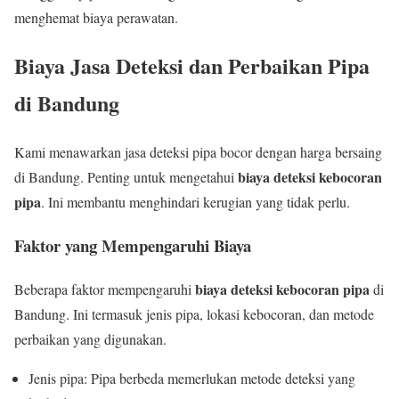
menghemat biaya perawatan.
Biaya Jasa Deteksi dan Perbaikan Pipa
di Bandung
Kami menawarkan jasa deteksi pipa bocor dengan harga bersaing
biaya deteksi kebocoran
di Bandung. Penting untuk mengetahui
pipa
. Ini membantu menghindari kerugian yang tidak perlu.
Faktor yang Mempengaruhi Biaya
biaya deteksi kebocoran pipa
Beberapa faktor mempengaruhi
di
Bandung. Ini termasuk jenis pipa, lokasi kebocoran, dan metode
perbaikan yang digunakan.
Jenis pipa: Pipa berbeda memerlukan metode deteksi yang