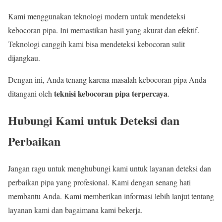
Kami menggunakan teknologi modern untuk mendeteksi
kebocoran pipa. Ini memastikan hasil yang akurat dan efektif.
Teknologi canggih kami bisa mendeteksi kebocoran sulit
dijangkau.
Dengan ini, Anda tenang karena masalah kebocoran pipa Anda
teknisi kebocoran pipa terpercaya
ditangani oleh
.
Hubungi Kami untuk Deteksi dan
Perbaikan
Jangan ragu untuk menghubungi kami untuk layanan deteksi dan
perbaikan pipa yang profesional. Kami dengan senang hati
membantu Anda. Kami memberikan informasi lebih lanjut tentang
layanan kami dan bagaimana kami bekerja.