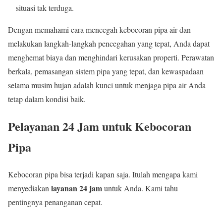
situasi tak terduga.
Dengan memahami cara mencegah kebocoran pipa air dan
melakukan langkah-langkah pencegahan yang tepat, Anda dapat
menghemat biaya dan menghindari kerusakan properti. Perawatan
berkala, pemasangan sistem pipa yang tepat, dan kewaspadaan
selama musim hujan adalah kunci untuk menjaga pipa air Anda
tetap dalam kondisi baik.
Pelayanan 24 Jam untuk Kebocoran
Pipa
Kebocoran pipa bisa terjadi kapan saja. Itulah mengapa kami
layanan 24 jam
menyediakan
untuk Anda. Kami tahu
pentingnya penanganan cepat.