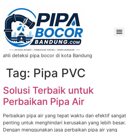
ahli deteksi pipa bocor di kota Bandung
Tag:
Pipa PVC
Solusi Terbaik untuk
Perbaikan Pipa Air
Perbaikan pipa air yang tepat waktu dan efektif sangat
penting untuk menghindari kerusakan yang lebih besar.
Dengan menggunakan jasa perbaikan pipa air yang