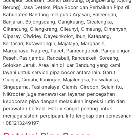
Sukajadi, Sukasari, Sumur Bandung, Ujungberung (Ujung
Berung) Jasa Deteksi Pipa Bocor dan Perbaikan Pipa di
Kabupaten Bandung meliputi : Arjasari, Baleendah,
Banjaran, Bojongsoang, Cangkuang, Cicalengka,
Cikancung, Cilengkrang, Cileunyi, Cimaung, Cimenyan,
Ciparay, Ciwidey, Dayeuhkolot, Ibun, Katapang,
Kertasari, Kutawaringin, Majalaya, Margaasih,
Margahayu, Nagreg, Pacet, Pameungpeuk, Pangalengan,
Paseh, Pasirjambu, Rancabali, Rancaekek, Soreang,
Solokan Jeruk. Area lain di luar Bandung yang kami
layani untuk service pipa bocor antara lain: Garut,
Cianjur, Cimahi, Kuningan, Majalengka, Purwakarta,
Singaparna, Tasikmalaya, Ciamis, Cirebon. Selain itu,
NIKrooter juga menawarkan layanan pencegahan
kebocoran pipa dengan melakukan inspeksi rutin dan
perawatan berkala. Hal ini sangat penting untuk
menjaga sistem perpipaan. Info lengkap dan pemesanan
: 081213249197