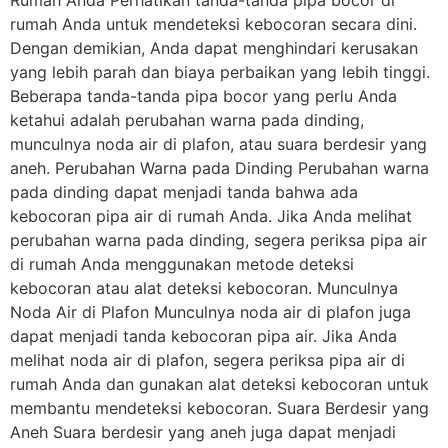
Rumah Anda Perhatikan tanda-tanda pipa bocor di
rumah Anda untuk mendeteksi kebocoran secara dini.
Dengan demikian, Anda dapat menghindari kerusakan
yang lebih parah dan biaya perbaikan yang lebih tinggi.
Beberapa tanda-tanda pipa bocor yang perlu Anda
ketahui adalah perubahan warna pada dinding,
munculnya noda air di plafon, atau suara berdesir yang
aneh. Perubahan Warna pada Dinding Perubahan warna
pada dinding dapat menjadi tanda bahwa ada
kebocoran pipa air di rumah Anda. Jika Anda melihat
perubahan warna pada dinding, segera periksa pipa air
di rumah Anda menggunakan metode deteksi
kebocoran atau alat deteksi kebocoran. Munculnya
Noda Air di Plafon Munculnya noda air di plafon juga
dapat menjadi tanda kebocoran pipa air. Jika Anda
melihat noda air di plafon, segera periksa pipa air di
rumah Anda dan gunakan alat deteksi kebocoran untuk
membantu mendeteksi kebocoran. Suara Berdesir yang
Aneh Suara berdesir yang aneh juga dapat menjadi