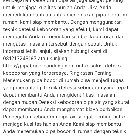
Pencegahan kebocoran pipa air juga sangat penting
untuk menjaga kualitas hunian Anda. Jika Anda
memerlukan bantuan untuk menemukan pipa bocor di
rumah, kami siap membantu. Dengan menggunakan
teknik deteksi kebocoran yang efektif, kami dapat
membantu Anda menemukan sumber kebocoran dan
mengatasi masalah tersebut dengan cepat. Untuk
informasi lebih lanjut, silakan hubungi kami di
081213249197 atau kunjungi
https://pipabocorbandung.com untuk solusi deteksi
kebocoran yang terpercaya. Ringkasan Penting
Menemukan pipa bocor di rumah bisa menjadi tugas
yang menantang Teknik deteksi kebocoran yang tepat
dapat membantu Anda mengidentifikasi masalah
dengan mudah Deteksi kebocoran pipa air yang akurat
dapat membantu Anda menghemat biaya perbaikan
Pencegahan kebocoran pipa air sangat penting untuk
menjaga kualitas hunian Anda Kami siap membantu
Anda menemukan pipa bocor di rumah dengan teknik