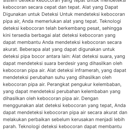
sistem deteksi kebocoran yang tepat untuk mendeteksi
kebocoran secara cepat dan tepat. Alat yang Dapat
Digunakan untuk Deteksi Untuk mendeteksi kebocoran
pipa air, Anda memerlukan alat yang tepat. Teknologi
deteksi kebocoran telah berkembang pesat, sehingga
kini tersedia berbagai alat deteksi kebocoran yang
dapat membantu Anda mendeteksi kebocoran secara
akurat. Beberapa alat yang dapat digunakan untuk
deteksi pipa bocor antara lain: Alat deteksi suara, yang
dapat mendeteksi suara berdesir yang dihasilkan oleh
kebocoran pipa air. Alat deteksi inframerah, yang dapat
mendeteksi perubahan suhu yang dihasilkan oleh
kebocoran pipa air. Perangkat pengukur kelembaban,
yang dapat mendeteksi perubahan kelembaban yang
dihasilkan oleh kebocoran pipa air. Dengan
menggunakan alat deteksi kebocoran yang tepat, Anda
dapat mendeteksi kebocoran pipa air secara akurat dan
melakukan perbaikan sebelum kerusakan menjadi lebih
parah. Teknologi deteksi kebocoran dapat membantu